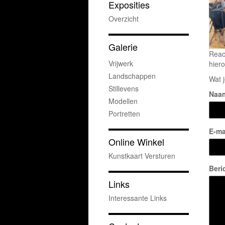
Exposities
Overzicht
Galerie
Reac
Vrijwerk
hiero
Landschappen
Wat j
Stillevens
Naa
Modellen
Portretten
E-ma
Online Winkel
Kunstkaart Versturen
Beri
Links
Interessante Links